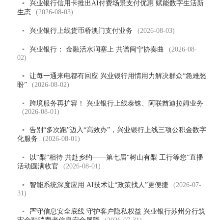
▪
兴业银行信用卡推出AI付费场景支付优惠 赋能数字生活新
生态
(2026-08-03)
▪
兴业银行上线货币桥澳门支付业务
(2026-08-03)
▪
兴业银行： 金融活水润塞上 共谱闽宁协奏曲
(2026-08-
02)
▪
让每一通来电都有回应 兴业银行用情用力解决群众“急难愁
盼”
(2026-08-02)
▪
跨境服务再扩容！ 兴业银行上线泰铢、阿联酋迪拉姆业务
(2026-08-01)
▪
告别“多次跑”迈入“高效办”，兴业银行上线三项公积金数字
化服务
(2026-08-01)
▪
以“梨”相待 共赴乡约——第七届“树山有梨 工行等您”直播
活动圆满收官
(2026-08-01)
▪
智能系统深度应用 AI技术让“政策找人”更便捷
(2026-07-
31)
▪
严守信息安全底线 守护客户隐私权益 兴业银行苏州分行筑