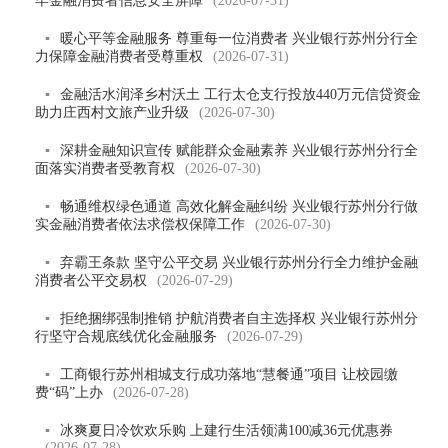
牢金融消费者信息安全屏障
(2026-07-31)
▪
暖心平等金融服务 尊重每一位消费者 兴业银行苏州分行全
力保障金融消费者受尊重权
(2026-07-31)
▪
金融活水润泽乡村沃土 工行太仓支行投放440万元信贷资金
助力庄西村文旅产业升级
(2026-07-30)
▪
深耕金融知识宣传 赋能群众金融素养 兴业银行苏州分行全
面落实消费者受教育权
(2026-07-30)
▪
畅通维权绿色通道 高效化解金融纠纷 兴业银行苏州分行做
实金融消费者依法求偿权保障工作
(2026-07-30)
▪
弃霸王条款 坚守公平交易 兴业银行苏州分行全力维护金融
消费者公平交易权
(2026-07-29)
▪
拒绝捆绑强制推销 护航消费者自主选择权 兴业银行苏州分
行坚守合规底线优化金融服务
(2026-07-29)
▪
工商银行苏州相城支行成功落地“慧餐通”项目 让校园缴
费“码”上办
(2026-07-28)
▪
冰爽夏日冷饮欢乐购 上建行生活领满100减36元优惠券
(2026-07-28)