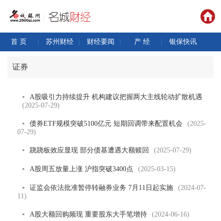
首 页
|
苏州财经
|
财经要闻
|
产 经
|
银保快讯
证券
▪
A股吸引力持续提升 机构建议把握两大主线轮动扩散机遇
(2025-07-29)
▪
债券ETF规模突破5100亿元 短期回调带来配置机会
(2025-
07-29)
▪
跷跷板效应显现 部分债基遭遇大额赎回
(2025-07-29)
▪
A股周五放量上涨 沪指突破3400点
(2025-03-15)
▪
证监会依法批准暂停转融券业务 7月11日起实施
(2024-07-
11)
▪
A股大额回购频现 重要股东大手笔增持
(2024-06-16)