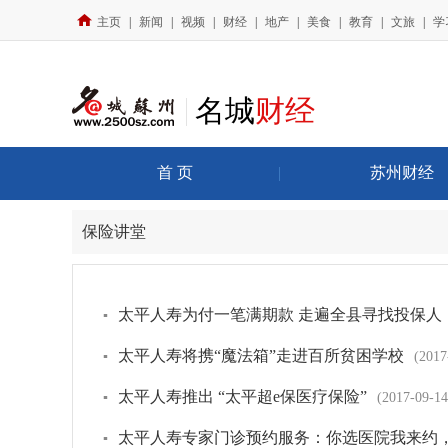
主页
|
新闻
|
视频
|
财经
|
地产
|
美食
|
教育
|
文旅
|
学
名城
财经
首 页
|
苏州财经
保险讲堂
太平人寿为付一笔满期款 走遍全县寻找投保人
▪
太平人寿将携“魔法箱”走进百所贫困学校
▪
(2017
太平人寿推出 “太平超e保医疗保险”
▪
(2017-09-14
太平人寿专家门诊预约服务：你选医院我来约，
▪