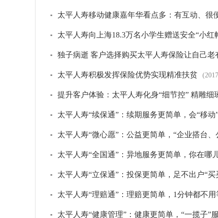
太平人寿移动健康嘉年华看点多：有互动、很
▪
太平人寿向上海18.3万名小学生赠送安全“小红
▪
独子病逝 客户选择购买太平人寿保险让自己老
▪
太平人寿积极发挥保险优势实现精准扶贫
▪
(2017
提升客户体验：太平人寿化身“细节控” 精雕
▪
太平人寿“续保通”：续期服务更简单，会“移动
▪
太平人寿“微心愿”：公益更简单，“企业搭台、
▪
太平人寿“全国通”：异地服务更简单，你在哪
▪
太平人寿“立保通”：投保更简单，足不出户“买
▪
太平人寿“理赔通”：理赔更简单，1分钟都不用
▪
太平人寿“健康管理”：健康更简单，“一揽子”
▪