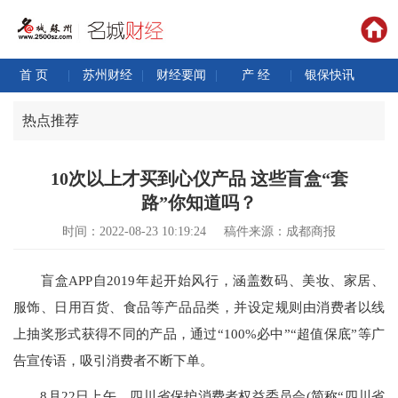
首 页
|
苏州财经
|
财经要闻
|
产 经
|
银保快讯
热点推荐
10次以上才买到心仪产品 这些盲盒“套
路”你知道吗？
时间：2022-08-23 10:19:24
稿件来源：成都商报
盲盒APP自2019年起开始风行，涵盖数码、美妆、家居、
服饰、日用百货、食品等产品品类，并设定规则由消费者以线
上抽奖形式获得不同的产品，通过“100%必中”“超值保底”等广
告宣传语，吸引消费者不断下单。
8月22日上午，四川省保护消费者权益委员会(简称“四川省