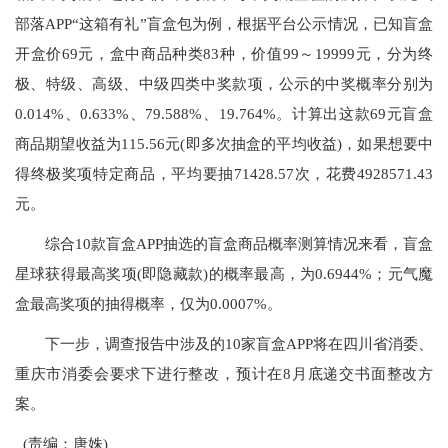
部落APP“这箱有礼”盲盒包为例，根据平台公示情况，已知盲盒
开盒价69元，盒中商品种类83种，价值99～19999元，分为终
极、特级、高级、中级四类中奖款项，公示的中奖概率分别为
0.014%、0.633%、79.588%、19.764%。计算出这款69元盲盒
商品期望收益为115.56元(即多次抽盒的平均收益)，如果想要中
得终极奖项特定商品，平均要抽71428.57次，花费4928571.43
元。
综合10款盲盒APP抽选的盲盒商品概率测算情况来看，盲盒
星球获得最高奖项(即隐藏款)的概率最高，为0.6944%；元气魔
盒最高奖项的抽得概率，仅为0.0007%。
下一步，调查报告中涉及的10家盲盒APP将在四川省消委、
重庆市消委会要求下进行整改，预计在8月底递交书面整改方
案。
(责编：唐姝)