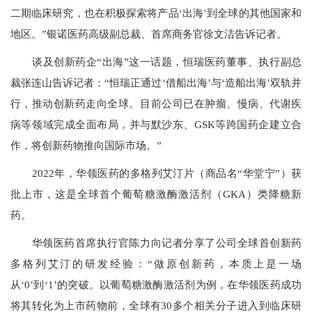
二期临床研究，也在积极探索将产品‘出海’到全球的其他国家和
地区。”银诺医药高级副总裁、首席商务官徐文洁告诉记者。
谈及创新药企“出海”这一话题，恒瑞医药董事、执行副总
裁张连山告诉记者：“恒瑞正通过‘借船出海’与‘造船出海’双轨并
行，推动创新药走向全球。目前公司已在肿瘤、慢病、代谢疾
病等领域完成全面布局，并与默沙东、GSK等跨国药企建立合
作，将创新药物推向国际市场。”
2022年，华领医药的多格列艾汀片（商品名“华堂宁”）获
批上市，这是全球首个葡萄糖激酶激活剂（GKA）类降糖新
药。
华领医药首席执行官陈力向记者分享了公司全球首创新药
多格列艾汀的研发经验：“做原创新药，本质上是一场
从‘0’到‘1’的突破。以葡萄糖激酶激活剂为例，在华领医药成功
将其转化为上市药物前，全球有30多个相关分子进入到临床研