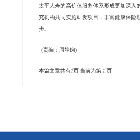
太平人寿的高价值服务体系形成更加深入
究机构共同实施研发项目，丰富健康保险
步。
(责编：周静娴)
本篇文章共有
1
页 当前为第
1
页