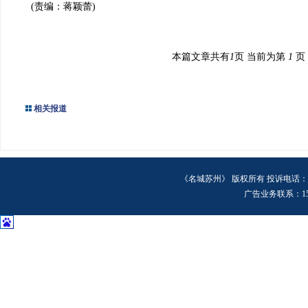
(责编：蒋颖蕾)
本篇文章共有
1
页 当前为第
1
页
相关报道
《名城苏州》 版权所有 投诉电话：6518
广告业务联系：15106