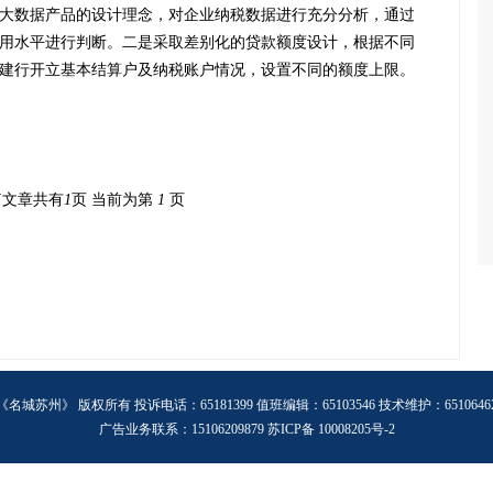
大数据产品的设计理念，对企业纳税数据进行充分分析，通过
用水平进行判断。二是采取差别化的贷款额度设计，根据不同
建行开立基本结算户及纳税账户情况，设置不同的额度上限。
篇文章共有
1
页 当前为第
1
页
《名城苏州》 版权所有 投诉电话：65181399 值班编辑：65103546 技术维护：6510646
广告业务联系：15106209879 苏ICP备 10008205号-2