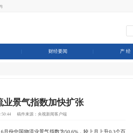
习
|
财经要闻
|
产 经
流业景气指数加快扩张
50:44
稿件来源：央视新闻客户端
份中国物流业景气指数为50.6%，较上月上升0.3个百