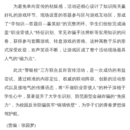
为避免单向宣传的枯燥感，活动还精心设计了知识闯关赢
好礼的游戏环节。现场设置的答题参与区与游戏互动区，形成
了“学知识—答题目—赢奖励”的完整闭环。学生们纷纷完成涵
盖“职业背债人”特征识别、常见诈骗手法辨析等实用知识的问
卷，获得参与套圈游戏、转盘游戏的资格。这种寓教于乐的形
式深受欢迎，欢声笑语不断，让游戏区成了整个活动现场最具
人气的“磁力点”。
此次“警银校”三方联合反诈宣传活动，是一次成功的有益
尝试。通过精准的内容定位、权威的联动阵容、创新的活动形
式以及接地气的传播语态，将“不做职业背债人”的种子深植于
学生心中，显著提升了大学生识别、防范新型金融诈骗的“免疫
力”，为校园反诈防骗筑牢“铜墙铁壁”，为学子们的青春梦想保
驾护航。
(责编：张园梦)