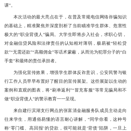
课”。
本次活动的最大亮点在于，在普及常规电信网络诈骗知识
的基础上，精准聚焦并深度剖析了当前瞄准学生群体、危害性
极大的“职业背债人”骗局。大学生即将步入社会，求职心切，
对金融信贷风险和法律责任的认知相对薄弱，极易被“轻松贷
款”“无需还款”“高额佣金”等话术蒙蔽，从而沦为犯罪分子的“白
手套”和最终的责任承担者。
为强化宣传效果，增强学生群体反诈意识，公安民警与银
行工作人员早早布置好了醒目的宣传展架。这些展架以生动的
案例和直观的图表，将“刷单返利”“冒充客服”等常见骗局和不
做“职业背债人”的警示教育一一呈现。
来自建行滨湖支行网点的张富清金融服务队成员主动走向
往来学生，用通俗易懂的语言耐心讲解，“同学你看，这种号
称‘零门槛、高回报’的贷款，很可能就是‘背债’陷阱，一旦上