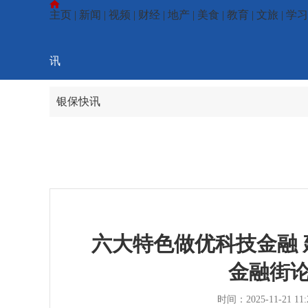
主页
|
新闻
|
视频
|
财经
|
地产
|
美食
|
教育
|
文旅
|
学习
讯
银保快讯
六大特色做优科技金融
金融街
时间：2025-11-21 11: