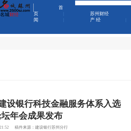
首
页
|
苏州财经
名城
财经
闻
|
产 经
|
 建设银行科技金融服务体系入选
论坛年会成果发布
21:52
稿件来源：建设银行苏州分行