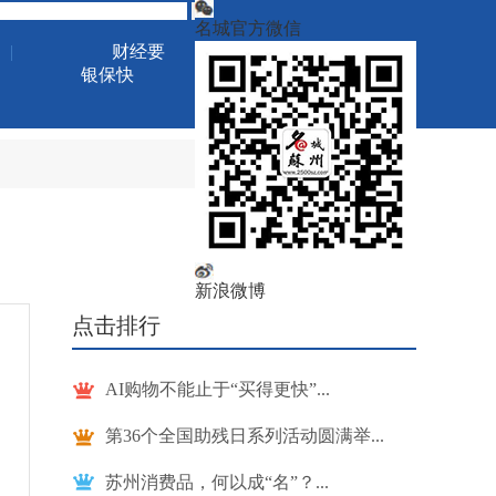
名城官方微信
|
财经要
银保快
新浪微博
点击排行
AI购物不能止于“买得更快”...
第36个全国助残日系列活动圆满举...
苏州消费品，何以成“名”？...