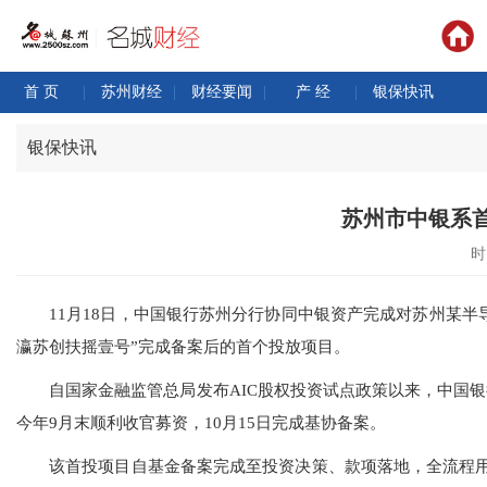
首 页
|
苏州财经
|
财经要闻
|
产 经
|
银保快讯
银保快讯
苏州市中银系首
时间
11月18日，中国银行苏州分行协同中银资产完成对苏州某半导
瀛苏创扶摇壹号”完成备案后的首个投放项目。
自国家金融监管总局发布AIC股权投资试点政策以来，中国银行苏
今年9月末顺利收官募资，10月15日完成基协备案。
该首投项目自基金备案完成至投资决策、款项落地，全流程用时