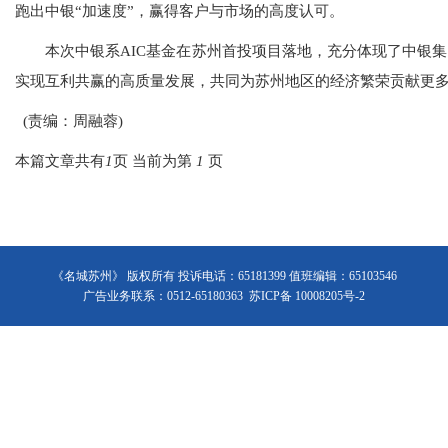
跑出中银“加速度”，赢得客户与市场的高度认可。
本次中银系AIC基金在苏州首投项目落地，充分体现了中银集
实现互利共赢的高质量发展，共同为苏州地区的经济繁荣贡献更
(责编：周融蓉)
本篇文章共有
1
页 当前为第
1
页
《名城苏州》 版权所有 投诉电话：65181399 值班编辑：65103546
广告业务联系：0512-65180363 苏ICP备 10008205号-2